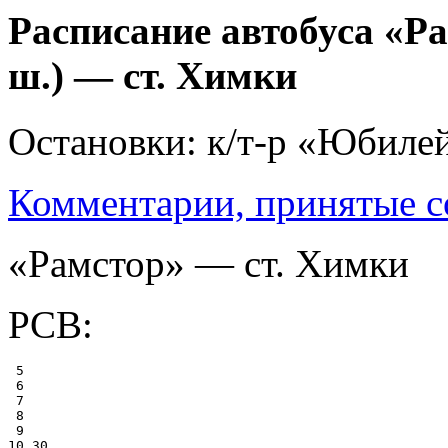
Расписание автобуса «Р
ш.) — ст. Химки
Остановки: к/т-р «Юбиле
Комментарии, принятые со
«Рамстор» — ст. Химки
РСВ:
 5

 6

 7

 8

 9

10 30
