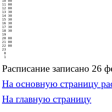
10 00

11 00

12 00

13 30

14 30

15 30

16 30

17 30

18 30

19

20 00

21 00

22 00

23

 0

Расписание записано 26 ф
На основную страницу ра
На главную страницу