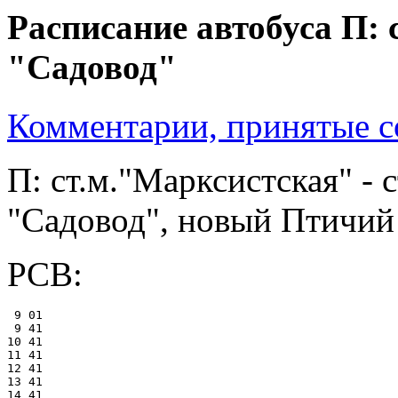
Расписание автобуса П:
"Садовод"
Комментарии, принятые со
П: ст.м."Марксистская" -
"Садовод", новый Птичий
РСВ:
 9 01

 9 41

10 41

11 41

12 41

13 41

14 41
