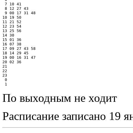
 7 10 41

 8 12 27 43

 9 00 17 31 48

10 19 50

11 21 52

12 23 54

13 25 56

14 30

15 01 36

16 07 38

17 09 27 43 58

18 14 29 45

19 00 16 31 47

20 02 36

21

22

23

 0

По выходным не ходит
Расписание записано 19 я