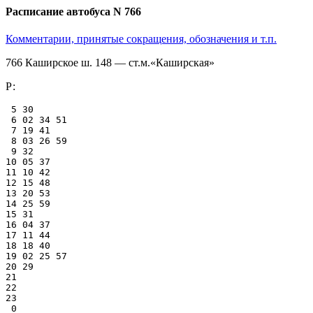
Расписание автобуса N 766
Комментарии, принятые сокращения, обозначения и т.п.
766 Каширское ш. 148 — ст.м.«Каширская»
Р:
 5 30

 6 02 34 51

 7 19 41

 8 03 26 59

 9 32

10 05 37

11 10 42

12 15 48

13 20 53

14 25 59

15 31

16 04 37

17 11 44

18 18 40

19 02 25 57

20 29

21

22

23

 0
