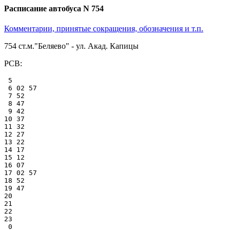
Расписание автобуса N 754
Комментарии, принятые сокращения, обозначения и т.п.
754 ст.м."Беляево" - ул. Акад. Капицы
РСВ:
 5

 6 02 57

 7 52

 8 47

 9 42

10 37

11 32

12 27

13 22

14 17

15 12

16 07

17 02 57

18 52

19 47

20

21

22

23

 0
