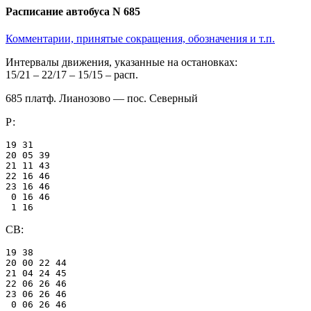
Расписание автобуса N 685
Комментарии, принятые сокращения, обозначения и т.п.
Интервалы движения, указанные на остановках:
15/21 – 22/17 – 15/15 – расп.
685 платф. Лианозово — пос. Северный
Р:
19 31

20 05 39

21 11 43

22 16 46

23 16 46

 0 16 46

СВ:
19 38

20 00 22 44

21 04 24 45

22 06 26 46

23 06 26 46

 0 06 26 46
