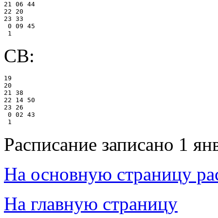
21 06 44

22 20

23 33

 0 09 45

СВ:
19

20

21 38

22 14 50

23 26

 0 02 43

Расписание записано 1 ян
На основную страницу ра
На главную страницу