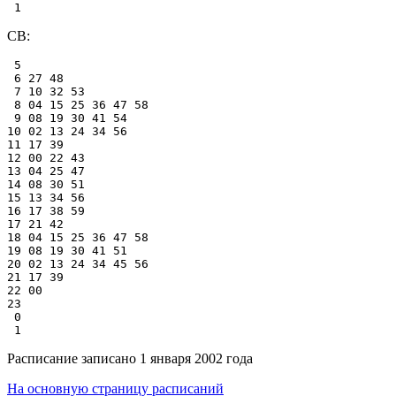
СВ:
 5

 6 27 48

 7 10 32 53

 8 04 15 25 36 47 58

 9 08 19 30 41 54

10 02 13 24 34 56

11 17 39

12 00 22 43

13 04 25 47

14 08 30 51

15 13 34 56

16 17 38 59

17 21 42

18 04 15 25 36 47 58

19 08 19 30 41 51

20 02 13 24 34 45 56

21 17 39

22 00

23

 0

Расписание записано 1 января 2002 года
На основную страницу расписаний