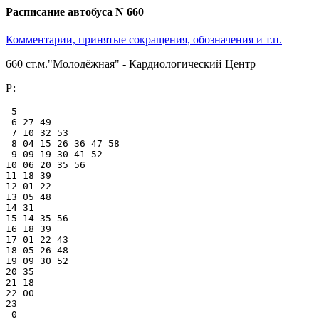
Расписание автобуса N 660
Комментарии, принятые сокращения, обозначения и т.п.
660 ст.м."Молодёжная" - Кардиологический Центр
Р:
 5

 6 27 49

 7 10 32 53

 8 04 15 26 36 47 58

 9 09 19 30 41 52

10 06 20 35 56

11 18 39

12 01 22

13 05 48

14 31

15 14 35 56

16 18 39

17 01 22 43

18 05 26 48

19 09 30 52

20 35

21 18

22 00

23

 0
