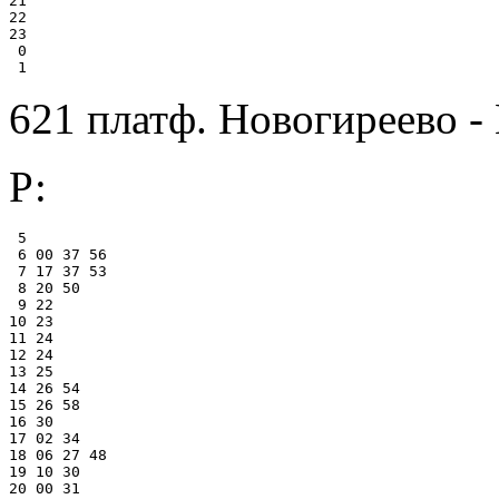
21

22

23

 0

621 платф. Новогиреево -
Р:
 5

 6 00 37 56

 7 17 37 53

 8 20 50

 9 22

10 23

11 24

12 24

13 25

14 26 54

15 26 58

16 30

17 02 34

18 06 27 48

19 10 30

20 00 31
