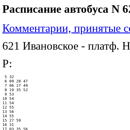
Расписание автобуса N 6
Комментарии, принятые со
621 Ивановское - платф. 
Р:
 5 32

 6 09 28 47

 7 06 27 49

 8 19 35 52

 9 53

10 54

11 54

12 55

13 56

14 55

15 27 59

16 31

17 03 35 56
