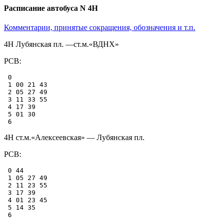
Расписание автобуса N 4Н
Комментарии, принятые сокращения, обозначения и т.п.
4Н Лубянская пл. —ст.м.«ВДНХ»
РСВ:
 0

 1 00 21 43

 2 05 27 49

 3 11 33 55

 4 17 39

 5 01 30

4Н ст.м.«Алексеевская» — Лубянская пл.
РСВ:
 0 44

 1 05 27 49

 2 11 23 55

 3 17 39

 4 01 23 45

 5 14 35
