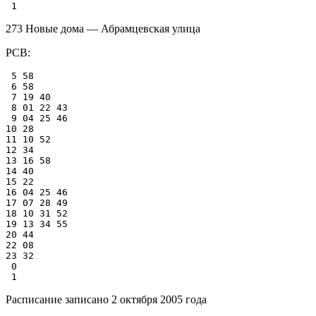
273 Новые дома — Абрамцевская улица
РСВ:
 5 58

 6 58

 7 19 40

 8 01 22 43

 9 04 25 46

10 28

11 10 52

12 34

13 16 58

14 40

15 22

16 04 25 46

17 07 28 49

18 10 31 52

19 13 34 55

20 44

22 08

23 32

 0

Расписание записано 2 октября 2005 года