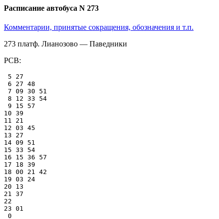
Расписание автобуса N 273
Комментарии, принятые сокращения, обозначения и т.п.
273 платф. Лианозово — Паведники
РСВ:
 5 27

 6 27 48

 7 09 30 51

 8 12 33 54

 9 15 57

10 39

11 21

12 03 45

13 27

14 09 51

15 33 54

16 15 36 57

17 18 39

18 00 21 42

19 03 24

20 13

21 37

22

23 01

 0
