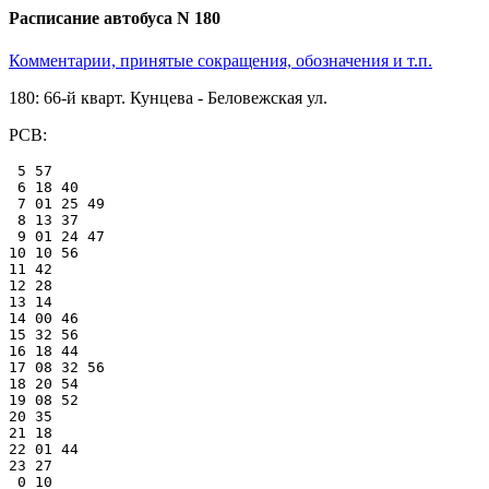
Расписание автобуса N 180
Комментарии, принятые сокращения, обозначения и т.п.
180: 66-й кварт. Кунцева - Беловежская ул.
РСВ:
 5 57

 6 18 40

 7 01 25 49

 8 13 37

 9 01 24 47

10 10 56

11 42

12 28

13 14

14 00 46

15 32 56

16 18 44

17 08 32 56

18 20 54

19 08 52

20 35

21 18

22 01 44

23 27

 0 10
