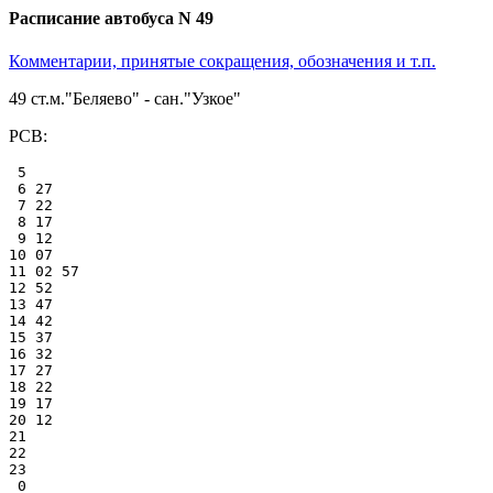
Расписание автобуса N 49
Комментарии, принятые сокращения, обозначения и т.п.
49 ст.м."Беляево" - сан."Узкое"
РСВ:
 5

 6 27

 7 22

 8 17

 9 12

10 07

11 02 57

12 52

13 47

14 42

15 37

16 32

17 27

18 22

19 17

20 12

21

22

23

 0
