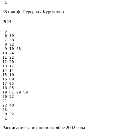
35 платф. Перерва - Курьяново
РСВ:
 5

 6 39

 7 38

 8 32

 9 10 48

10 24

11 22

12 20

13 17

14 14

15 10

16 09

17 05

18 05

19 01 29 59

20 52

21

22 40

23

 0 32

Расписание записано в октябре 2002 года