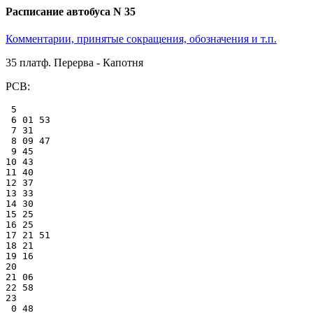
Расписание автобуса N 35
Комментарии, принятые сокращения, обозначения и т.п.
35 платф. Перерва - Капотня
РСВ:
 5

 6 01 53

 7 31

 8 09 47

 9 45

10 43

11 40

12 37

13 33

14 30

15 25

16 25

17 21 51

18 21

19 16

20

21 06

22 58

23

 0 48
