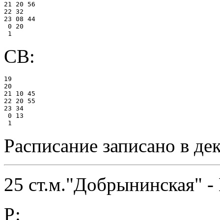
21 20 56

22 32

23 08 44

 0 20

СВ:
19

20

21 10 45

22 20 55

23 34

 0 13

Расписание записано в де
25 ст.м."Добрынинская" -
Р: