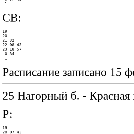
СВ:
19

20

21 32

22 08 43

23 18 57

 0 34

Расписание записано 15 ф
25 Нагорный б. - Красная 
Р:
19

20 07 43
