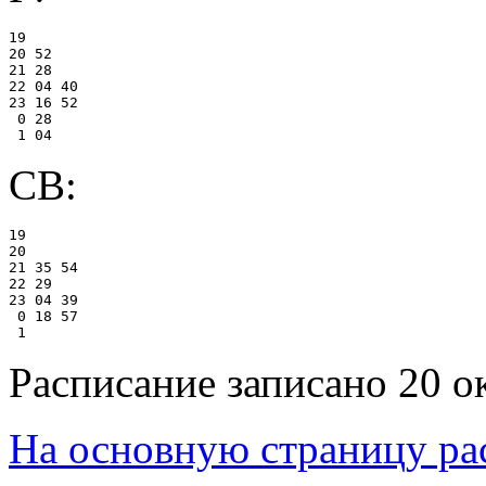
19

20 52

21 28

22 04 40

23 16 52

 0 28

СВ:
19

20

21 35 54

22 29

23 04 39

 0 18 57

Расписание записано 20 о
На основную страницу ра