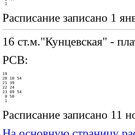
Расписание записано 1 ян
16 ст.м."Кунцевская" - пл
РСВ:
19

20 10 54

21 39

22 24

23 09 54

 0 50

Расписание записано 11 н
На основную страницу ра