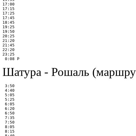
17:00

17:15

17:25

17:45

18:45

19:25

19:50

20:25

21:20

21:45

22:20

23:25

Шатура - Рошаль (маршру
 3:50

 4:40

 5:05

 5:25

 6:05

 6:20

 6:50

 7:35

 7:50

 8:05

 8:15

 8:40
