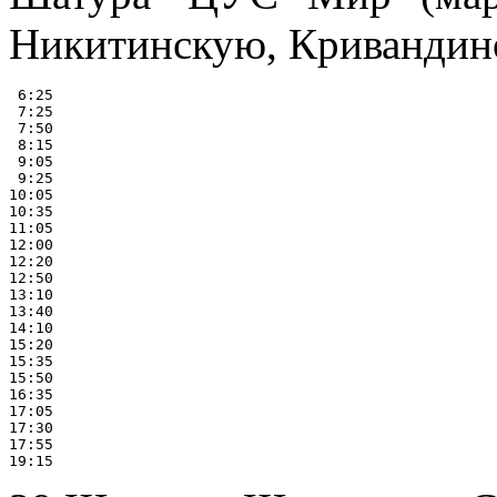
Никитинскую, Кривандин
 6:25

 7:25

 7:50

 8:15

 9:05

 9:25

10:05

10:35

11:05

12:00

12:20

12:50

13:10

13:40

14:10

15:20

15:35

15:50

16:35

17:05

17:30

17:55
