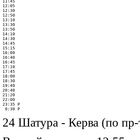
11:45

12:05

12:30

12:50

13:10

13:30

13:50

14:10

14:30

14:45

15:15

16:00

16:40

16:45

17:10

17:45

18:00

18:30

19:40

20:40

21:20

22:00

23:35 Р

24 Шатура - Керва (по пр-