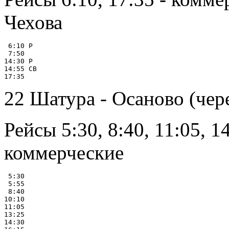
Чехова
 6:10 Р

 7:50

14:30 Р

14:55 СВ

22 Шатура - Осаново (че
Рейсы 5:30, 8:40, 11:05, 14
коммерческие
 5:30

 5:55

 8:40

10:10

11:05

13:25

14:30
