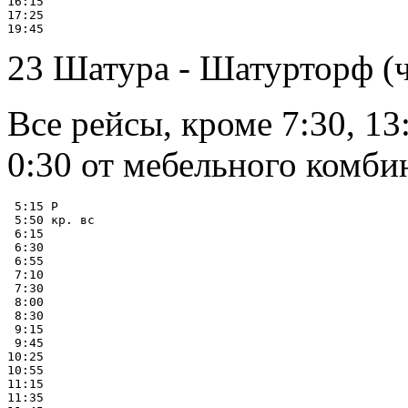
16:15

17:25

23 Шатура - Шатурторф (
Все рейсы, кроме 7:30, 13
0:30 от мебельного комби
 5:15 Р

 5:50 кр. вс

 6:15

 6:30

 6:55

 7:10

 7:30

 8:00

 8:30

 9:15

 9:45

10:25

10:55

11:15

11:35
