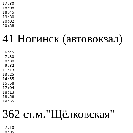
17:30

18:08

18:45

19:30

20:02

41 Ногинск (автовокзал)
 6:45

 7:30

 8:38

 9:32

11:13

13:25

14:55

15:58

17:04

18:13

18:56

362 ст.м."Щёлковская"
 7:10

 8:05
