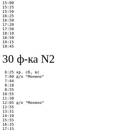
15:00

15:25

15:50

16:25

16:50

17:20

17:50

18:10

18:50

19:15

30 ф-ка N2
 6:25 кр. сб, вс

 7:00 д/о "Монино"

 7:44

 8:18

 8:55

10:55

11:30

12:05 д/о "Монино"

12:55

13:31

14:10

15:55

16:35

17:15
