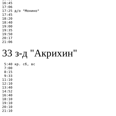
16:45

17:06

17:25 д/о "Монино"

17:45

18:20

18:40

19:00

19:35

19:50

20:17

33 з-д "Акрихин"
 5:40 кр. сб, вс

 7:00

 8:15

 9:33

11:10

12:10

13:40

14:52

16:40

18:10

19:10

20:10
