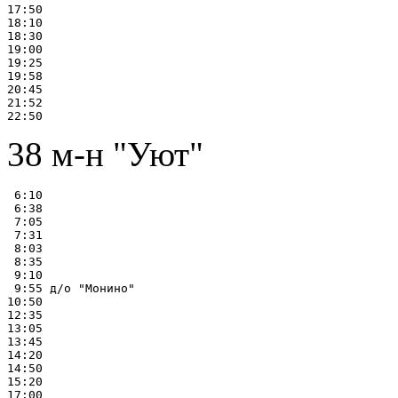
17:50

18:10

18:30

19:00

19:25

19:58

20:45

21:52

38 м-н "Уют"
 6:10

 6:38

 7:05

 7:31

 8:03

 8:35

 9:10

 9:55 д/о "Монино"

10:50

12:35

13:05

13:45

14:20

14:50

15:20

17:00
