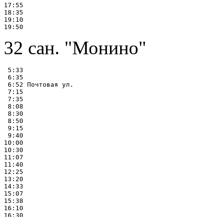
17:55

18:35

19:10

32 сан. "Монино"
 5:33

 6:35

 6:52 Почтовая ул.

 7:15

 7:35

 8:08

 8:30

 8:50

 9:15

 9:40

10:00

10:30

11:07

11:40

12:25

13:20

14:33

15:07

15:38

16:10

16:30
