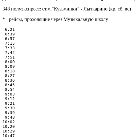
348 полуэкспресс: ст.м."Кузьминки" - Лыткарино (кр. сб, вс)
* - рейсы, проходящие через Музыкальную школу
 6:21

 6:39

 6:57

 7:15

 7:33

 7:42

 7:51

 8:00

 8:09

 8:18

 8:27

 8:36

 8:45

 8:54

 9:03

 9:12

 9:21

 9:30

 9:39

 9:48

10:02

10:20

10:29

10:47
