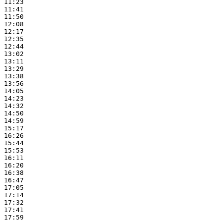
11:23

11:41

11:50

12:08

12:17

12:35

12:44

13:02

13:11

13:29

13:38

13:56

14:05

14:23

14:32

14:50

14:59

15:17

16:26

15:44

15:53

16:11

16:20

16:38

16:47

17:05

17:14

17:32

17:41

17:59
