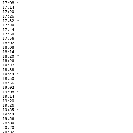
17:08 *

17:14

17:20

17:26

17:32 *

17:38

17:44

17:50

17:56

18:02

18:08

18:14

18:20 *

18:26

18:32

18:38

18:44 *

18:50

18:56

19:02

19:08 *

19:14

19:20

19:26

19:35 *

19:44

19:56

20:08

20:20

20:32
