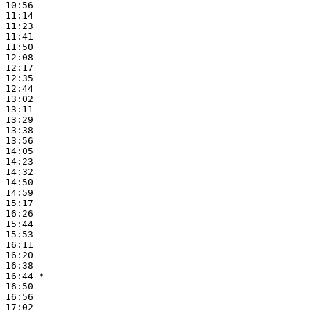
10:56

11:14

11:23

11:41

11:50

12:08

12:17

12:35

12:44

13:02

13:11

13:29

13:38

13:56

14:05

14:23

14:32

14:50

14:59

15:17

16:26

15:44

15:53

16:11

16:20

16:38

16:44 *

16:50

16:56

17:02
