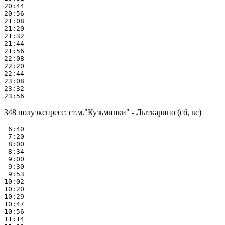
20:44

20:56

21:08

21:20

21:32

21:44

21:56

22:08

22:20

22:44

23:08

23:32

348 полуэкспресс: ст.м."Кузьминки" - Лыткарино (сб, вс)
 6:40

 7:20

 8:00

 8:34

 9:00

 9:30

 9:53

10:02

10:20

10:29

10:47

10:56

11:14
