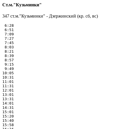
Ст.м."Кузьминки"
347 ст.м."Кузьминки" - Дзержинский (кр. сб, вс)
 6:28

 6:51

 7:09

 7:27

 7:45

 8:03

 8:21

 8:39

 8:57

 9:15

 9:49

10:05

10:31

11:01

11:31

12:01

13:01

13:31

14:01

14:31

15:01

15:20

15:40

15:58
