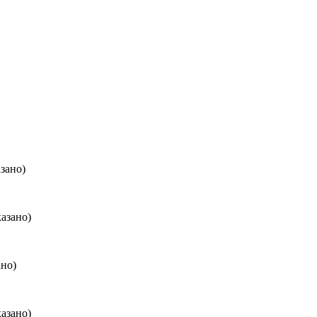
зано)
казано)
ано)
казано)