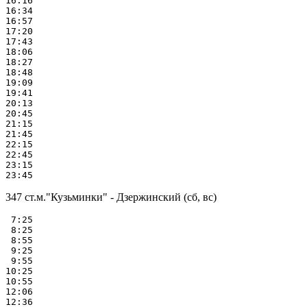
16:16

16:34

16:57

17:20

17:43

18:06

18:27

18:48

19:09

19:41

20:13

20:45

21:15

21:45

22:15

22:45

23:15

347 ст.м."Кузьминки" - Дзержинский (сб, вс)
 7:25

 8:25

 8:55

 9:25

 9:55

10:25

10:55

12:06

12:36
