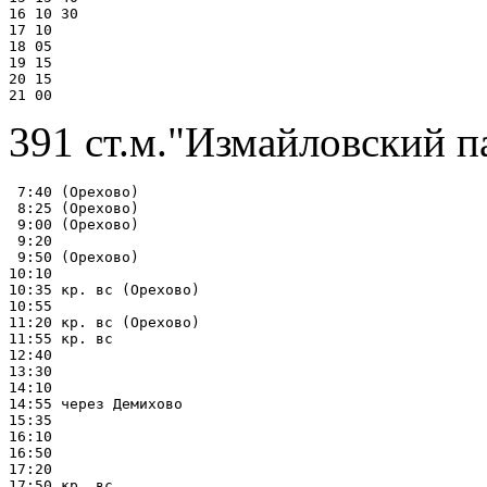
16 10 30

17 10

18 05

19 15

20 15

391 ст.м."Измайловский п
 7:40 (Орехово)

 8:25 (Орехово)

 9:00 (Орехово)

 9:20

 9:50 (Орехово)

10:10

10:35 кр. вс (Орехово)

10:55

11:20 кр. вс (Орехово)

11:55 кр. вс

12:40

13:30

14:10

14:55 через Демихово

15:35

16:10

16:50

17:20

17:50 кр. вс
