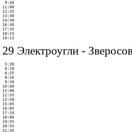
 9:30

11:00

12:35

13:30

14:50

16:30

17:35

18:15

29 Электроугли - Зверосо
 5:20

 6:10

 6:25

 8:16

 9:10

10:00

12:00

12:55

13:50

15:05

16:05

17:10

18:00

19:55

20:55

21:35
