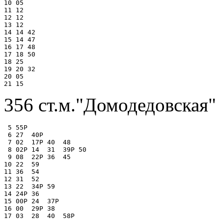
10 05

11 12

12 12

13 12

14 14 42

15 14 47

16 17 48

17 18 50

18 25

19 20 32

20 05

356 ст.м."Домодедовская" 
 5 55Р

 6 27  40Р

 7 02  17Р 40  48

 8 02Р 14  31  39Р 50

 9 08  22Р 36  45

10 22  59

11 36  54

12 31  52

13 22  34Р 59

14 24Р 36

15 00Р 24  37Р

16 00  29Р 38

17 03  28  40  58Р
