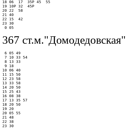
18 06  17  35Р 45  55

19 10Р 32  45Р

20 22  58

21 40

22 15  42

23 30

367 ст.м."Домодедовская" 
 6 05 49

 7 10 33 54

 8 13 33

 9 18

10 06 40

11 15 50

12 23 58

13 33 58

14 20 50

15 25 43

16 08 38

17 13 35 57

18 20 50

19 20

20 05 55

21 48

22 38
