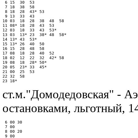
 6 15  30  53

 7 18  38  58

 8 18  28  43* 53

 9 13  33  43

10 03  18  28  38  48  58

11 08* 18  28  43  53

12 03  18  33  43  53*

13 03  13* 23  38* 48  58*

14 13* 43  53*

15 13* 26  40  50

16 15  28  48  58

17 08  18  28  40  52

18 02  12  22  32  42* 58

19 08  18  28* 50*

20 05  23* 33  45*

21 00  25  53

22 32  58

ст.м."Домодедовская" - А
остановками, льготный, 1
 6 00 30

 7 00

 8 00 20

 9 00
