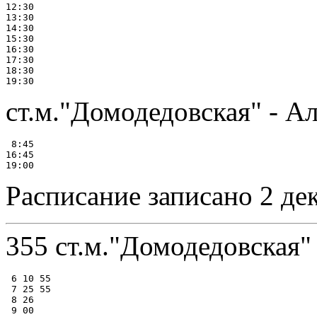
12:30

13:30

14:30

15:30

16:30

17:30

18:30

ст.м."Домодедовская" - А
 8:45

16:45

Расписание записано 2 де
355 ст.м."Домодедовская" 
 6 10 55

 7 25 55

 8 26

 9 00
