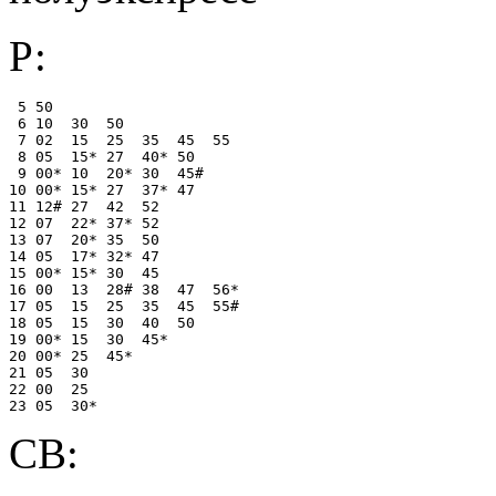
Р:
 5 50

 6 10  30  50

 7 02  15  25  35  45  55

 8 05  15* 27  40* 50

 9 00* 10  20* 30  45#

10 00* 15* 27  37* 47

11 12# 27  42  52

12 07  22* 37* 52

13 07  20* 35  50

14 05  17* 32* 47

15 00* 15* 30  45

16 00  13  28# 38  47  56*

17 05  15  25  35  45  55#

18 05  15  30  40  50

19 00* 15  30  45*

20 00* 25  45*

21 05  30

22 00  25

СВ: