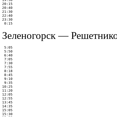
20:15

20:40

21:30

22:40

23:30

Зеленогорск — Решетнико
 5:05

 5:50

 6:40

 7:05

 7:30

 7:55

 8:18

 8:45

 9:10

 9:35

10:25

11:20

12:05

12:55

13:45

14:35

15:05

15:30
