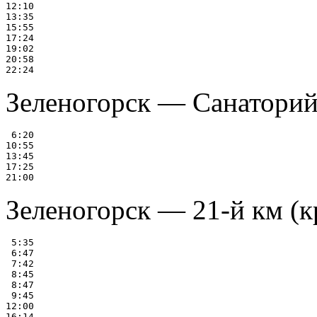
12:10

13:35

15:55

17:24

19:02

20:58

Зеленогорск — Санаторий
 6:20

10:55

13:45

17:25

Зеленогорск — 21-й км (кр
 5:35

 6:47

 7:42

 8:45

 8:47

 9:45

12:00

16:14
