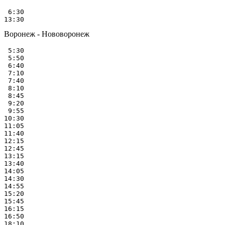
 6:30

Воронеж - Нововоронеж
 5:30

 5:50

 6:40

 7:10

 7:40

 8:10

 8:45

 9:20

 9:55

10:30

11:05

11:40

12:15

12:45

13:15

13:40

14:05

14:30

14:55

15:20

15:45

16:15

16:50
