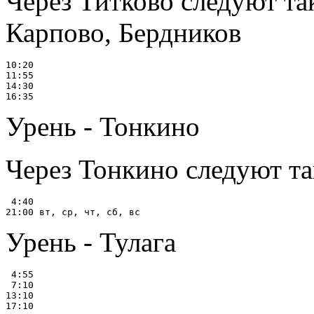
Через Титково следуют та
Карпово, Бердников
10:20

11:55

14:30

Урень - Тонкино
Через Тонкино следуют та
 4:40

Урень - Тулага
 4:55

 7:10

13:10
