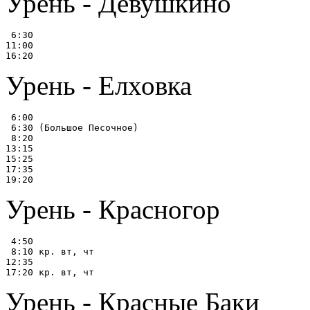
Урень - Девушкино
 6:30

11:00

Урень - Елховка
 6:00

 6:30 (Большое Песочное)

 8:20

13:15

15:25

17:35

Урень - Красногор
 4:50

 8:10 кр. вт, чт

12:35

Урень - Красные Баки