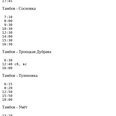
Тамбов - Сосновка
 7:10

 8:00

 9:30

10:30

12:30

14:00

15:30

Тамбов - Троицкая Дубрава
 6:30

12:40 сб, вс

Тамбов - Тулиновка
 6:15

 8:20

12:50

15:50

Тамбов - Умёт
13:10
