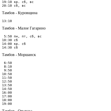
19:10 кр. сб, вс

Тамбов - Куровщина
Тамбов - Малое Гагарино
 5:50 пн, пт, сб, вс

10:30 сб

14:00 кр. сб

Тамбов - Моршанск
 6:50

 8:10

 9:50

10:50

11:50

12:50

13:50

14:50

16:00

17:00

18:00

Тамбов - Отьяссы