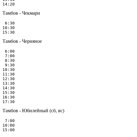
Тамбов - Чекмари
 6:30

10:30

Тамбов - Черняное
 6:00

 7:00

 8:30

 9:30

10:30

11:30

12:30

13:30

14:30

15:30

16:30

Тамбов - Юбилейный (сб, вс)
 7:00

10:00
