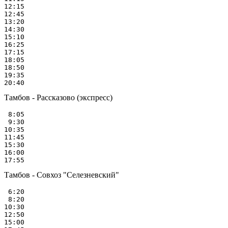
12:15

12:45

13:20

14:30

15:10

16:25

17:15

18:05

18:50

19:35

Тамбов - Рассказово (экспресс)
 8:05

 9:30

10:35

11:45

15:30

16:00

Тамбов - Совхоз "Селезневский"
 6:20

 8:20

10:30

12:50

15:00
