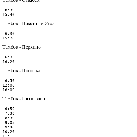
 6:30

Тамбов - Пахотный Угол
 6:30

Тамбов - Перкино
 6:35

Тамбов - Поповка
 6:50

12:00

Тамбов - Рассказово
 6:50

 7:30

 8:30

 9:05

 9:40

10:20

11:15
