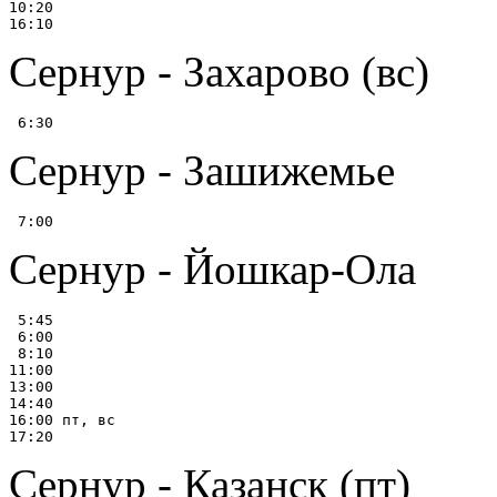
10:20

Сернур - Захарово (вс)
Сернур - Зашижемье
Сернур - Йошкар-Ола
 5:45

 6:00

 8:10

11:00

13:00

14:40

16:00 пт, вс

Сернур - Казанск (пт)