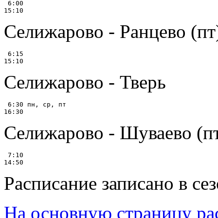
 6:00

Селижарово - Ранцево (пт
 6:15

Селижарово - Тверь
 6:30 пн, ср, пт

Селижарово - Шуваево (п
 7:10

Расписание записано в се
На основную страницу ра