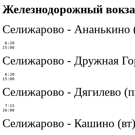
Железнодорожный вокза
Селижарово - Ананькино (
 6:20

Селижарово - Дружная Гор
 6:20

Селижарово - Дягилево (п
 7:15

Селижарово - Кашино (вт