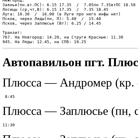
Межгород:

Заянье(пн.вт.ПС): 6.15 17.35  /  7.05пн 7.35втПС 18.50

Лосицы (ср,чт,В): 6.15 17.35  /  7.35 18.45

Луга: 10.30  /  16.00 (в Луге про него инфы нет)

Псков, через Ляды(пн, П): 5.40  /  15.40

Псков, через Заплюсье (Вт): 6.25 / 14.45

Транзит:

767. Hа Hовгород: 14.20, на Струги Kрасные: 11.30

Автопавильон пгт. Плюс
Плюсса — Андромер (кр. с
Плюсса — Заплюсье (пн, с