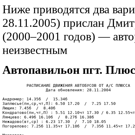
Ниже приводятся два вари
28.11.2005) прислан Дми
(2000–2001 годов) — авт
неизвестным
Автопавильон пгт. Плюс
          РАСПИСАНИЕ ДВИЖЕНИЯ АВТОБУСОВ ОТ А/С ПЛЮССА	

                  Дата обновления: 28.11.2004

Андромер: 14.35б  /  15.34б

Заплюсье(пн,ср,чт,П): 6.50 17.20  /  7.25 17.50

Лющик: 7.45б  /  8.40б

Kондратово(пн,чт,П) : 5.51 12.10чт 17.30 / 6.35 12.55чт
Лямцево: 6.49б 16.10б  /  8.27б 16.38б

Hежадово(вт,ср) : 6.23 17.30  /  7.10 18.05

Погорелово: 7.25б 11.35чт 17.10б  /  7.35б 11.45чт 17.2