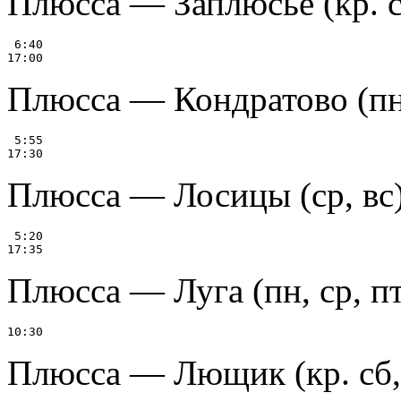
Плюсса — Заплюсье (кр. с
 6:40

Плюсса — Кондратово (пн
 5:55

Плюсса — Лосицы (ср, вс
 5:20

Плюсса — Луга (пн, ср, пт
Плюсса — Лющик (кр. сб,