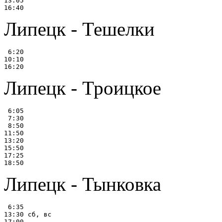
13:05

Липецк - Тешелки
 6:20

10:10

Липецк - Троицкое
 6:05

 7:30

 8:50

11:50

13:20

15:50

17:25

Липецк - Тынковка
 6:35

13:30 сб, вс
