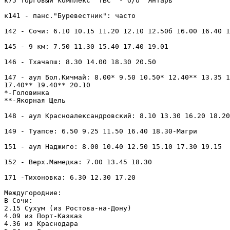
к75 торговый комплекс "ТВС" - б/о "Янтарь"

к141 - панс."Буревестник": часто

142 - Сочи: 6.10 10.15 11.20 12.10 12.50б 16.00 16.40 1
145 - 9 км: 7.50 11.30 15.40 17.40 19.01

146 - Тхачапш: 8.30 14.00 18.30 20.50

147 - аул Бол.Кичмай: 8.00* 9.50 10.50* 12.40** 13.35 1
17.40** 19.40** 20.10

*-Головинка

**-Якорная Щель

148 - аул Красноалександровский: 8.10 13.30 16.20 18.20

149 - Туапсе: 6.50 9.25 11.50 16.40 18.30-Магри

151 - аул Наджиго: 8.00 10.40 12.50 15.10 17.30 19.15

152 - Верх.Мамедка: 7.00 13.45 18.30

171 -Тихоновка: 6.30 12.30 17.20 

Междугородние:

В Сочи:

2.15 Сухум (из Ростова-на-Дону)

4.09 из Порт-Казказ

4.36 из Краснодара
