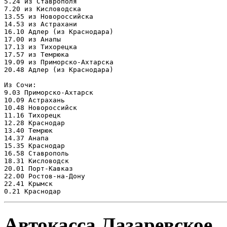
5.24 из Ставрополя

7.20 из Кисловодска

13.55 из Новороссийска

14.53 из Астрахани

16.10 Адлер (из Краснодара)

17.00 из Анапы

17.13 из Тихорецка

17.57 из Темрюка

19.09 из Приморско-Ахтарска

20.48 Адлер (из Краснодара)

Из Сочи:

9.03 Приморско-Ахтарск

10.09 Астрахань

10.48 Новороссийск

11.16 Тихорецк

12.28 Краснодар

13.40 Темрюк

14.37 Анапа

15.35 Краснодар

16.58 Ставрополь

18.31 Кисловодск

20.01 Порт-Кавказ

22.00 Ростов-на-Дону

22.41 Крымск

Автокасса Лазаревское