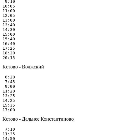
 9:10

10:05

11:00

12:05

13:00

13:40

14:30

15:00

15:40

16:40

17:25

18:20

Кстово - Волжский
 6:20

 7:45

 9:00

11:20

13:25

14:25

15:35

Кстово - Дальнее Константиново
 7:10

11:35
