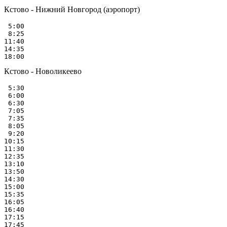
Кстово - Нижний Новгород (аэропорт)
 5:00

 8:25

11:40

14:35

Кстово - Новоликеево
 5:30

 6:00

 6:30

 7:05

 7:35

 8:05

 9:20

10:15

11:30

12:35

13:10

13:50

14:30

15:00

15:35

16:05

16:40

17:15

17:45
