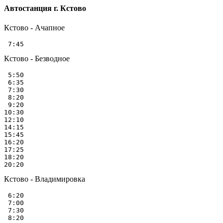
Автостанция г. Кстово
Кстово - Ачапное
Кстово - Безводное
 5:50

 6:35

 7:30

 8:20

 9:20

10:30

12:10

14:15

15:45

16:20

17:25

18:20

Кстово - Владимировка
 6:20

 7:00

 7:30

 8:20
