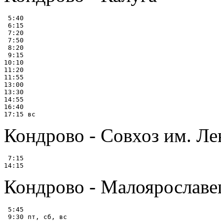
 5:40

 6:15

 7:20

 7:50

 8:20

 9:15

10:10

11:20

11:55

13:00

13:30

14:55

16:40

Кондрово - Совхоз им. Ле
 7:15

Кондрово - Малоярославе
 5:45

 9:30 пт, сб, вс
