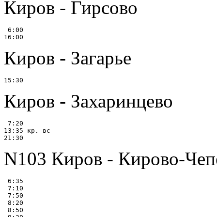
Киров - Гирсово
 6:00

Киров - Загарье
Киров - Захаринцево
 7:20

13:35 кр. вс

N103 Киров - Кирово-Чеп
 6:35

 7:10

 7:50

 8:20

 8:50
