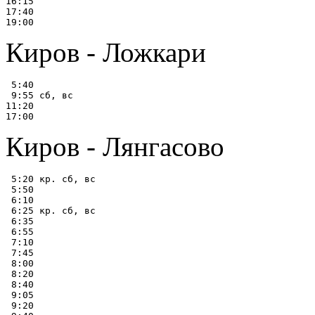
16:15

17:40

Киров - Ложкари
 5:40

 9:55 сб, вс

11:20

Киров - Лянгасово
 5:20 кр. сб, вс

 5:50

 6:10

 6:25 кр. сб, вс

 6:35

 6:55

 7:10

 7:45

 8:00

 8:20

 8:40

 9:05

 9:20
