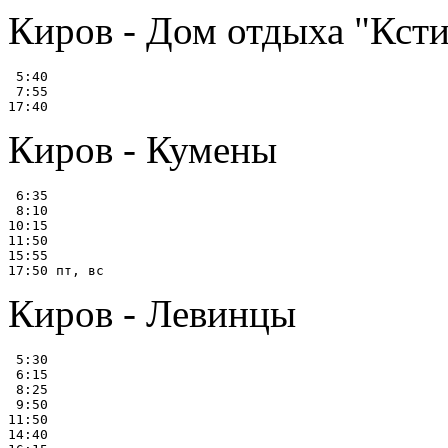
Киров - Дом отдыха "Кст
 5:40

 7:55

Киров - Кумены
 6:35

 8:10

10:15

11:50

15:55

Киров - Левинцы
 5:30

 6:15

 8:25

 9:50

11:50

14:40
