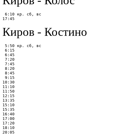
Киров - Колос
 6:10 кр. сб, вс

Киров - Костино
 5:50 кр. сб, вс

 6:15

 6:45

 7:20

 7:45

 8:20

 8:45

 9:15

10:30

11:10

11:50

12:15

13:35

15:10

15:35

16:40

17:00

17:20

18:10
