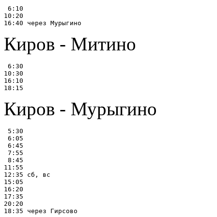
 6:10

10:20

Киров - Митино
 6:30

10:30

16:10

Киров - Мурыгино
 5:30

 6:05

 6:45

 7:55

 8:45

11:55

12:35 сб, вс

15:05

16:20

17:35

20:20
