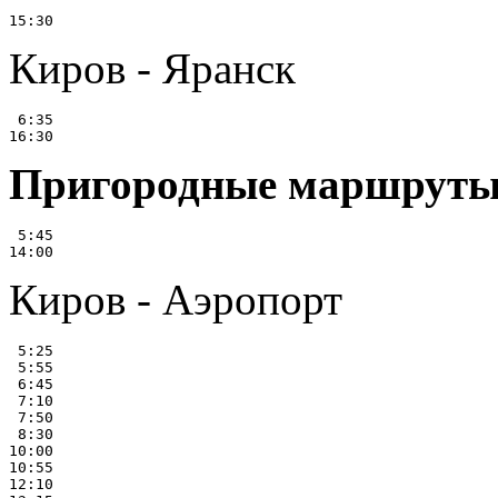
Киров - Яранск
 6:35

Пригородные маршрут
 5:45

Киров - Аэропорт
 5:25

 5:55

 6:45

 7:10

 7:50

 8:30

10:00

10:55

12:10
