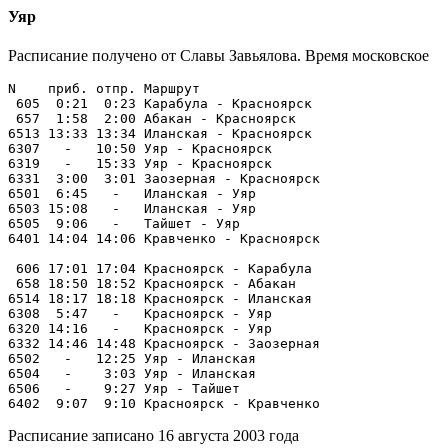
Уяр
Расписание получено от Славы Завьялова. Время московское
N    приб. отпр. Маршрут

 605  0:21  0:23 Карабула - Красноярск

 657  1:58  2:00 Абакан - Красноярск

6513 13:33 13:34 Иланская - Красноярск

6307   -   10:50 Уяр - Красноярск

6319   -   15:33 Уяр - Красноярск

6331  3:00  3:01 Заозерная - Красноярск

6501  6:45   -   Иланская - Уяр

6503 15:08   -   Иланская - Уяр

6505  9:06   -   Тайшет - Уяр

6401 14:04 14:06 Кравченко - Красноярск

 606 17:01 17:04 Красноярск - Карабула

 658 18:50 18:52 Красноярск - Абакан

6514 18:17 18:18 Красноярск - Иланская

6308  5:47   -   Красноярск - Уяр

6320 14:16   -   Красноярск - Уяр

6332 14:46 14:48 Красноярск - Заозерная

6502   -   12:25 Уяр - Иланская

6504   -    3:03 Уяр - Иланская

6506   -    9:27 Уяр - Тайшет

Расписание записано 16 августа 2003 года