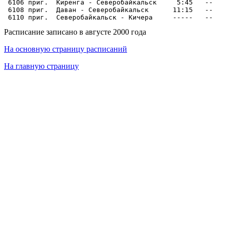
 6106 приг.  Киренга - Северобайкальск     5:45   --   
 6108 приг.  Даван - Северобайкальск      11:15   --   
Расписание записано в августе 2000 года
На основную страницу расписаний
На главную страницу