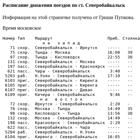
Расписание движения поездов по ст. Северобайкальск
Информация на этой страничке получена от Гриши Пупкова.
Время московское
Номер Тип    Маршрут                      Приб. Стоянка
                н а   з а п а д

   71 скор.  Северобайкальск - Иркутск    -----   --   
   75 скор.  Тында - Москва               16:08   39   
   97 скор.  Тында - Кисловодск           22:55   30   
  131 скор.  Северобайкальск - Москва     -----   --   
  197 пасс.  Северобайкальск - Красноярск -----   --   
  621 пасс.  Чара - Северобайкальск        3:40   --   
 5203 раб.   Н.Уоян - Северобайкальск     17:10   --   
 6103 приг.  Северобайкальск - Киренга    -----   --   
 6105 приг.  Северобайкальск - Киренга    -----   --   
 6107 приг.  Северобайкальск - Даван      -----   --   
 6109 приг.  Кичера - Северобайкальск      9:46   --   
               н а   в о с т о к

   72 скор.  Иркутск - Северобайкальск     2:20   -    
   76 скор.  Москва - Тында               14:49   35   
   98 скор.  Кисловодск - Тында           13:56   30   
  132 скор.  Москва - Северобайкальск     14:49   --   
  198 пасс.  Красноярск - Северобайкальск  2:20   --   
  622 пасс.  Северобайкальск - Чара       -----   --   
 5204 раб.   Северобайкальск - Н.Уоян     -----   --   
 6104 приг.  Киренга - Северобайкальск    16:05   --   