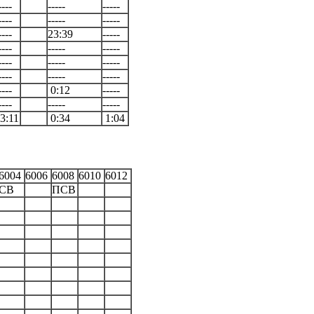
----
-----
-----
----
-----
-----
----
23:39
-----
----
-----
-----
----
-----
-----
----
-----
-----
----
0:12
-----
----
-----
-----
3:11
0:34
1:04
6004
6006
6008
6010
6012
СВ
ПСВ