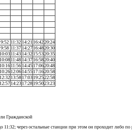
9:52
11:32
14:21
16:42
20:24
9:58
11:37
14:27
16:48
20:30
10:03
11:43
14:32
15:53
20:35
10:08
11:48
14:37
16:58
20:40
10:16
11:56
14:45
17:06
20:48
10:26
12:06
14:55
17:16
20:58
12:32
13:58
17:03
19:25
22:58
12:57
14:23
17:28
19:50
23:23
или Гражданской
до 11:32; через остальные станции при этом он проходит либо п