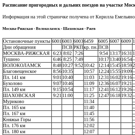
Расписание пригородных и дальних поездов на участке Мос
Информация на этой страничке получена от Кирилла Емельяно
Москва-Рижская - Волоколамск - Шаховская - Ржев
Остановочные пункты
6001
6003
6003
6459
6005
6007
6009
1
Дни обращения
ПСВ
РКП
кр. пн.
ПСВ
МОСКВА-РИЖСКАЯ
6:23
8:02
7:26
9:54
13:17
16:31
1
Тушино
6:46
8:25
7:49
10:17
13:40
16:54
-
ВОЛОКОЛАМСК
8:48
10:27
9:52
10:42
12:14
15:45
18:59
2
Благовещенское
8:56
10:35
10:57
12:24
15:55
19:09
-
Пл. 141 км
9:01
10:40
11:03
12:31
16:02
19:16
-
Бухолово
9:07
10:46
11:09
12:36
16:07
19:21
-
Пл. 149 км
9:15
10:54
11:17
12:41
16:12
19:26
-
ШАХОВСКАЯ
9:21
11:00
11:25
12:47
16:18
19:32
-
Муриково
11:34
-
Пл. 165 км
11:40
-
Пл. 167 км
11:45
-
Княжьи Горы
11:56
-
Пл. 176 км
12:02
-
Пл. 180 км
12:07
-