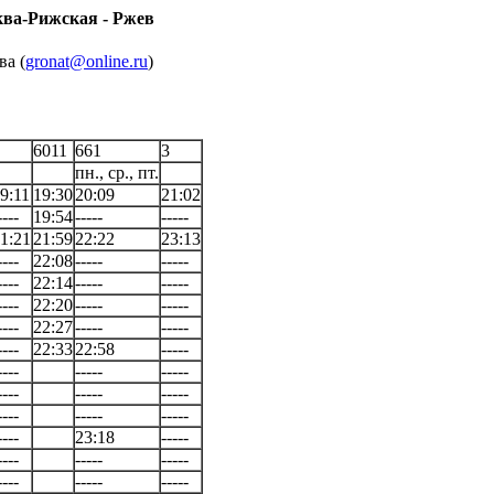
ква-Рижская - Ржев
ва (
gronat@online.ru
)
6011
661
3
пн., ср., пт.
9:11
19:30
20:09
21:02
----
19:54
-----
-----
1:21
21:59
22:22
23:13
----
22:08
-----
-----
----
22:14
-----
-----
----
22:20
-----
-----
----
22:27
-----
-----
----
22:33
22:58
-----
----
-----
-----
----
-----
-----
----
-----
-----
----
23:18
-----
----
-----
-----
----
-----
-----