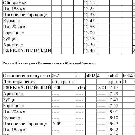
Обовражье
12:15
-
Пл. 188 км
12:22
-
Погорелое Городище
12:33
-
Курково
12:47
-
Пл. 208 км
12:56
-
Бартенево
13:00
-
Зубцов
13:16
-
Аристово
13:30
-
РЖЕВ-БАЛТИЙСКИЙ
13:40
2
Ржев - Шаховская - Волоколамск - Москва-Рижская
Остановочные пункты
662
2
6002
4
6460
6004
Дни обращения
пн., ср., пт.
кр. пн.
П
РЖЕВ-БАЛТИЙСКИЙ
2:00
5:05
8:01
7:17
Аристово
-----
-----
-----
7:29
Зубцов
-----
-----
-----
7:45
Бартенево
-----
-----
-----
7:57
Пл. 208 км
-----
-----
-----
8:01
Курково
-----
-----
-----
8:10
Погорелое Городище
3:09
-----
-----
8:23
Пл. 188 км
-----
-----
-----
8:32