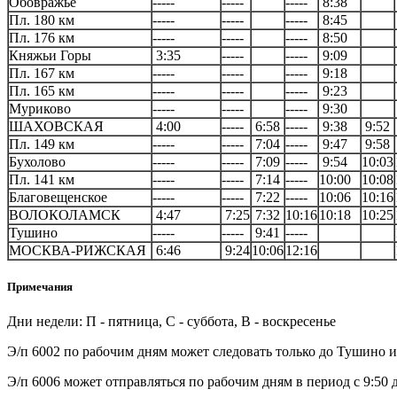
Обовражье
-----
-----
-----
8:38
Пл. 180 км
-----
-----
-----
8:45
Пл. 176 км
-----
-----
-----
8:50
Княжьи Горы
3:35
-----
-----
9:09
Пл. 167 км
-----
-----
-----
9:18
Пл. 165 км
-----
-----
-----
9:23
Муриково
-----
-----
-----
9:30
ШАХОВСКАЯ
4:00
-----
6:58
-----
9:38
9:52
Пл. 149 км
-----
-----
7:04
-----
9:47
9:58
Бухолово
-----
-----
7:09
-----
9:54
10:03
Пл. 141 км
-----
-----
7:14
-----
10:00
10:08
Благовещенское
-----
-----
7:22
-----
10:06
10:16
ВОЛОКОЛАМСК
4:47
7:25
7:32
10:16
10:18
10:25
Тушино
-----
-----
9:41
-----
МОСКВА-РИЖСКАЯ
6:46
9:24
10:06
12:16
Примечания
Дни недели: П - пятница, С - суббота, В - воскресенье
Э/п 6002 по рабочим дням может следовать только до Тушино 
Э/п 6006 может отправляться по рабочим дням в период с 9:50 