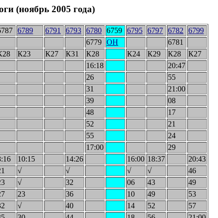
ги (ноябрь 2005 года)
6787
6789
6791
6793
6780
6759
6795
6797
6782
6799
6779
ОН
6781
К28
К23
К27
К31
К28
К24
К29
К28
К27
16:18
20:47
26
55
31
21:00
39
08
48
17
52
21
55
24
17:00
29
8:16
10:15
14:26
16:00
18:37
20:43
21
√
√
√
√
46
23
√
32
06
43
49
27
23
36
10
49
53
32
√
40
14
52
57
35
30
44
18
56
21:00