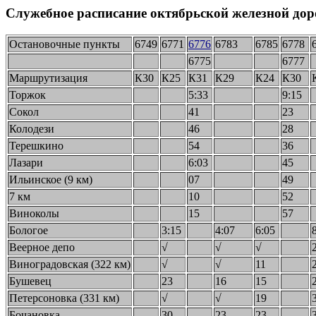
Служебное расписание октябрьской железной доро
Остановочные пункты
6749
6771
6776
6783
6785
6778
6775
6777
Маршрутизация
К30
К25
К31
К29
К24
К30
Торжок
5:33
9:15
Сокол
41
23
Колодези
46
28
Терешкино
54
36
Лазари
6:03
45
Ильинское (9 км)
07
49
7 км
10
52
Виноколы
15
57
Бологое
3:15
4:07
6:05
Веерное депо
√
√
√
Виноградовская (322 км)
√
√
11
Бушевец
23
16
15
Петерсоновка (331 км)
√
√
19
Бочановка
30
23
23