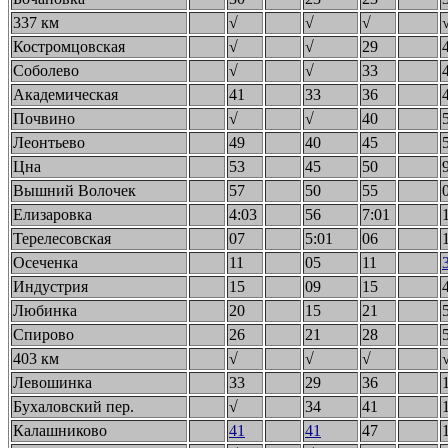
337 км
√
√
√
Костромцовская
√
√
29
Соболево
√
√
33
Академическая
41
33
36
Почвино
√
√
40
Леонтьево
49
40
45
Цна
53
45
50
Вышний Волочек
57
50
55
Елизаровка
4:03
56
7:01
Терелесовская
07
5:01
06
Осеченка
11
05
11
Индустрия
15
09
15
Любинка
20
15
21
Спирово
26
21
28
403 км
√
√
√
Левошинка
33
29
36
Бухаловский пер.
√
34
41
Калашниково
41
41
47