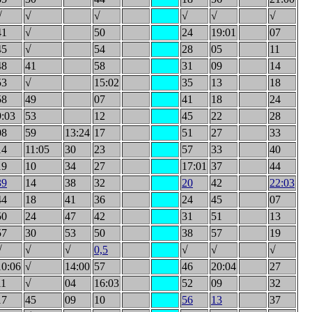
√
√
√
√
√
√
41
√
50
24
19:01
07
45
√
54
28
05
11
48
41
58
31
09
14
53
√
15:02
35
13
18
58
49
07
41
18
24
9:03
53
12
45
22
28
08
59
13:24
17
51
27
33
14
11:05
30
23
57
33
40
19
10
34
27
17:01
37
44
39
14
38
32
20
42
22:03
44
18
41
36
24
45
07
50
24
47
42
31
51
13
57
30
53
50
38
57
19
√
√
√
0,5
√
√
√
10:06
√
14:00
57
46
20:04
27
11
√
04
16:03
52
09
32
17
45
09
10
56
13
37