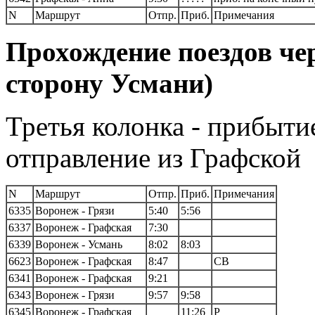
N
Маршрут
Отпр.
Приб.
Примечания
Прохождение поездов че
сторону Усмани)
Третья колонка - прибытие
отправление из Графской
N
Маршрут
Отпр.
Приб.
Примечания
6335
Воронеж - Грязи
5:40
5:56
6337
Воронеж - Графская
7:30
6339
Воронеж - Усмань
8:02
8:03
6623
Воронеж - Графская
8:47
СВ
6341
Воронеж - Графская
9:21
6343
Воронеж - Грязи
9:57
9:58
6345
Воронеж - Графская
11:26
Р