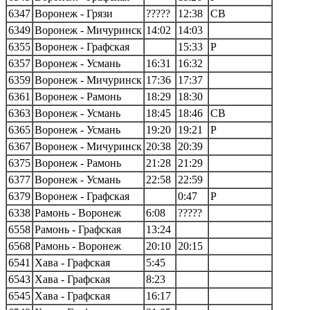
6347
Воронеж - Грязи
?????
12:38
СВ
6349
Воронеж - Мичуринск
14:02
14:03
6355
Воронеж - Графская
15:33
Р
6357
Воронеж - Усмань
16:31
16:32
6359
Воронеж - Мичуринск
17:36
17:37
6361
Воронеж - Рамонь
18:29
18:30
6363
Воронеж - Усмань
18:45
18:46
СВ
6365
Воронеж - Усмань
19:20
19:21
Р
6367
Воронеж - Мичуринск
20:38
20:39
6375
Воронеж - Рамонь
21:28
21:29
6377
Воронеж - Усмань
22:58
22:59
6379
Воронеж - Графская
0:47
Р
6338
Рамонь - Воронеж
6:08
?????
6558
Рамонь - Графская
13:24
6568
Рамонь - Воронеж
20:10
20:15
6541
Хава - Графская
5:45
6543
Хава - Графская
8:23
6545
Хава - Графская
16:17