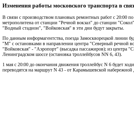
Изменения работы московского транспорта в связи
В связи с производством плановых ремонтных работ с 20:00 по
метрополитена от станции "Речной вокзал" до станции "Сокол
"Водный стадион", "Войковская" в эти дни будут закрыты.
По данным информагентства, поезда Замоскворецкой линии буду
"М" с остановками в направлении центра "Северный речной вок
"Войковская" - "Аэропорт" (высадка пассажиров); из центра "
Ленинградском шоссе (остановка троллейбусов NN 6, 43).
1 мая с 20:00 до окончания движения троллейбус N 6 будет хо
переводятся на маршрут N 43 - от Карамышевской набережной 