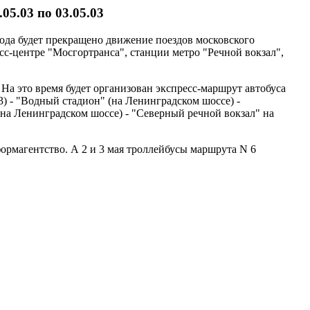
05.03 по 03.05.03
года будет прекращено движение поездов московского
с-центре "Мосгортранса", станции метро "Речной вокзал",
На это время будет организован экспресс-маршрут автобуса
) - "Водный стадион" (на Ленинградском шоссе) -
(на Ленинградском шоссе) - "Северный речной вокзал" на
ормагентство. А 2 и 3 мая троллейбусы маршрута N 6