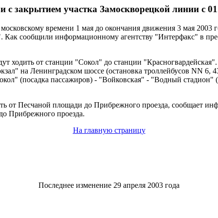
 с закрытием участка Замоскворецкой линии с 01.
 московскому времени 1 мая до окончания движения 3 мая 2003 
". Как сообщили информационному агентству "Интерфакс" в прес
т ходить от станции "Сокол" до станции "Красногвардейская". 
зал" на Ленинградском шоссе (остановка троллейбусов NN 6, 43
Сокол" (посадка пассажиров) - "Войковская" - "Водный стадион" 
дить от Песчаной площади до Прибрежного проезда, сообщает инф
до Прибрежного проезда.
На главную страницу
Последнее изменение 29 апреля 2003 года