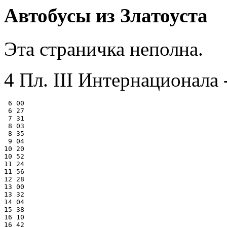
Автобусы из Златоуста
Эта страничка неполна.
4 Пл. III Интернационала 
 6 00

 6 27

 7 31

 8 03

 8 35

 9 04

10 20

10 52

11 24

11 56

12 28

13 00

13 32

14 04

15 38

16 10

16 42
