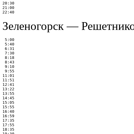
20:30

21:00

Зеленогорск — Решетников
 5:00

 5:40

 6:31

 7:30

 8:18

 8:43

 9:10

 9:55

11:01

11:51

12:41

13:22

13:55

14:45

15:05

15:55

16:40

16:59

17:35

17:55

18:35

19:30
