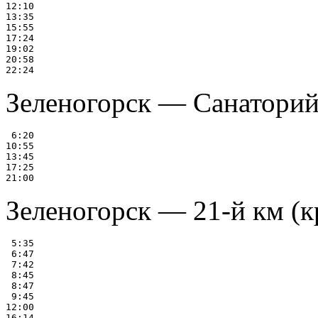
12:10

13:35

15:55

17:24

19:02

20:58

Зеленогорск — Санаторий
 6:20

10:55

13:45

17:25

Зеленогорск — 21-й км (кр
 5:35

 6:47

 7:42

 8:45

 8:47

 9:45

12:00

16:14
