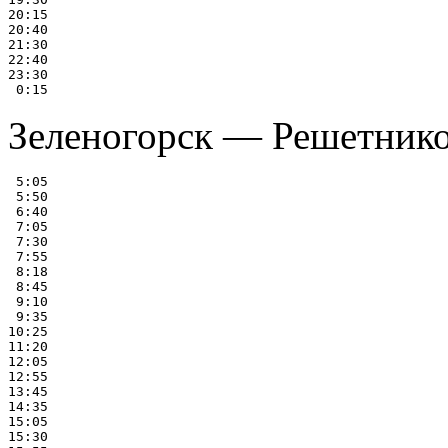
20:15

20:40

21:30

22:40

23:30

Зеленогорск — Решетнико
 5:05

 5:50

 6:40

 7:05

 7:30

 7:55

 8:18

 8:45

 9:10

 9:35

10:25

11:20

12:05

12:55

13:45

14:35

15:05

15:30
