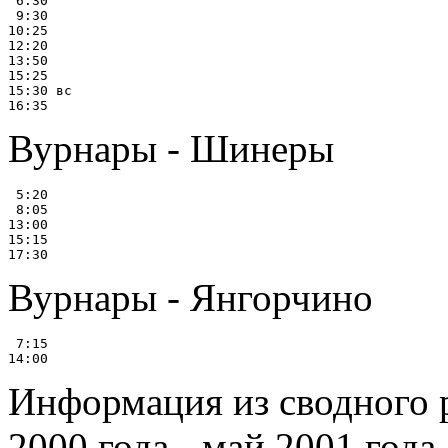
 6:30

 9:30

10:25

12:20

13:50

15:25

15:30 вс

Вурнары - Шинеры
 5:20

 8:05

13:00

15:15

Вурнары - Янгорчино
 7:15

Информация из сводного 
2000 года - май 2001 года