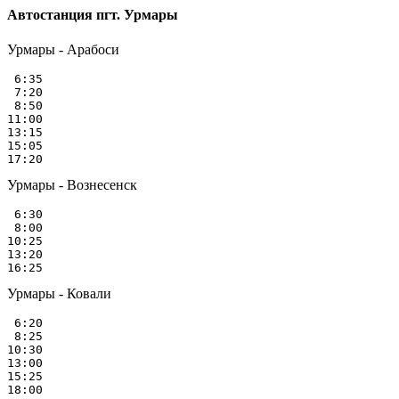
Автостанция пгт. Урмары
Урмары - Арабоси
 6:35

 7:20

 8:50

11:00

13:15

15:05

Урмары - Вознесенск
 6:30

 8:00

10:25

13:20

Урмары - Ковали
 6:20

 8:25

10:30

13:00

15:25
