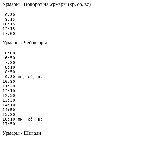
Урмары - Поворот на Урмары (кр. сб, вс)
 6:30

 8:15

10:15

12:15

Урмары - Чебоксары
 6:00

 6:50

 7:30

 8:10

 8:50

 9:30 пн, сб, вс

10:30

11:30

12:10

12:50

13:30

14:10

14:50

15:30

16:10 пн, сб, вс

Урмары - Шигали