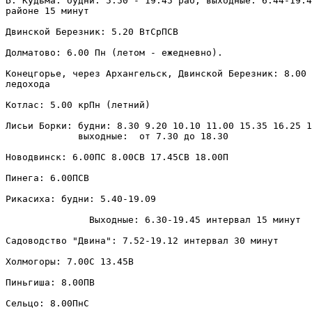
Б. Кудьма: будни: 5.50 - 19.45 раб, выходные: 6.44-19.4
районе 15 минут

Двинской Березник: 5.20 ВтСрПСВ

Долматово: 6.00 Пн (летом - ежедневно).

Конецгорье, через Архангельск, Двинской Березник: 8.00 
ледохода

Котлас: 5.00 крПн (летний)

Лисьи Борки: будни: 8.30 9.20 10.10 11.00 15.35 16.25 1
             выходные: 	от 7.30 до 18.30

Новодвинск: 6.00ПС 8.00СВ 17.45СВ 18.00П

Пинега: 6.00ПСВ

Рикасиха: будни: 5.40-19.09

               Выходные: 6.30-19.45 интервал 15 минут

Садоводство "Двина": 7.52-19.12 интервал 30 минут

Холмогоры: 7.00С 13.45В 

Пиньгиша: 8.00ПВ
