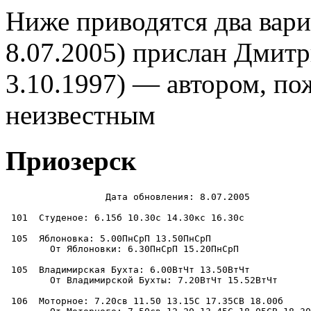
Ниже приводятся два вари
8.07.2005) прислан Дмитр
3.10.1997) — автором, по
неизвестным
Приозерск
                  Дата обновления: 8.07.2005

 101  Студеное: 6.15б 10.30с 14.30кс 16.30с

 105  Яблоновка: 5.00ПнСрП 13.50ПнСрП

        От Яблоновки: 6.30ПнСрП 15.20ПнСрП

 105  Владимирская Бухта: 6.00ВтЧт 13.50ВтЧт

        От Владимирской Бухты: 7.20ВтЧт 15.52ВтЧт

 106  Моторное: 7.20св 11.50 13.15С 17.35СВ 18.00б
