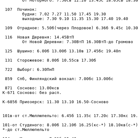
        От Моторного: 7.50св 12.20 13.45С 18.05СВ 18.30
 107  Починок: 

        будни: 7.02 7.27 11.50 17.45 19.30

        выходные: 7.30 9.10 11.35 15.30 17.40 19.40

 109  Отрадное: 5.50б(через Плодовое) 6.36б 9.45с 10.30
 116  Новая Деревня: 14.45ВтП

        От Новой Деревни: 7.30ВтП 16.30ВтП-до Громово

 125  Шушино: 6.00б 13.00б 13.10в 17.45бс 19.40п

 131  Сторожевое: 8.00б 10.55св 17.30б

 722  Выборг: 6.30ПнП

 859  Спб, Финляндский вокзал: 7.00бс 13.00бс

 871  Сосново: 13.00ксв

К-671 Сосново: без расп.

К-685б Приозерск: 11.30 13.10 16.50-Сосново

101в-от ст.Мюллюпельто: 6.45б 11.35с 17.20с 17.30кс 19.
101-от Студеного: 8.00б 12.10б 16.25(кс-*) 18.10кв(с-*)
*-до ст.Мюллюпельто
