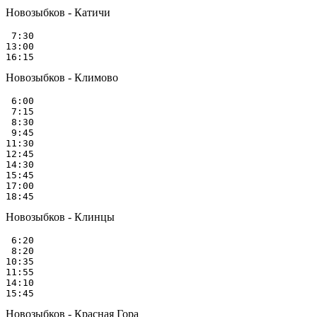
Новозыбков - Катичи
 7:30

13:00

Новозыбков - Климово
 6:00

 7:15

 8:30

 9:45

11:30

12:45

14:30

15:45

17:00

Новозыбков - Клинцы
 6:20

 8:20

10:35

11:55

14:10

Новозыбков - Красная Гора