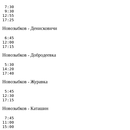
 7:30

 9:30

12:55

Новозыбков - Денисковичи
 6:45

12:00

Новозыбков - Добродеевка
 5:30

14:20

Новозыбков - Журавка
 5:45

12:30

Новозыбков - Каташин
 7:45

11:00
