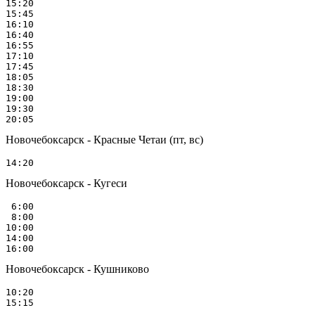
15:20

15:45

16:10

16:40

16:55

17:10

17:45

18:05

18:30

19:00

19:30

Новочебоксарск - Красные Четаи (пт, вс)
Новочебоксарск - Кугеси
 6:00

 8:00

10:00

14:00

Новочебоксарск - Кушниково
10:20
