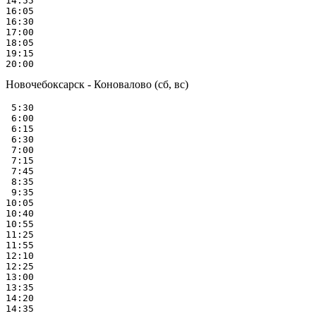
14:55

16:05

16:30

17:00

18:05

19:15

Новочебоксарск - Коновалово (сб, вс)
 5:30

 6:00

 6:15

 6:30

 7:00

 7:15

 7:45

 8:35

 9:35

10:05

10:40

10:55

11:25

11:55

12:10

12:25

13:00

13:35

14:20

14:35
