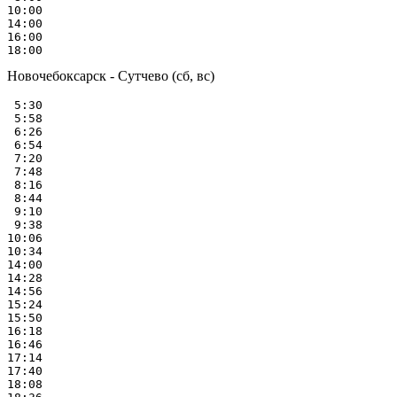
10:00

14:00

16:00

Новочебоксарск - Сутчево (сб, вс)
 5:30

 5:58

 6:26

 6:54

 7:20

 7:48

 8:16

 8:44

 9:10

 9:38

10:06

10:34

14:00

14:28

14:56

15:24

15:50

16:18

16:46

17:14

17:40

18:08
