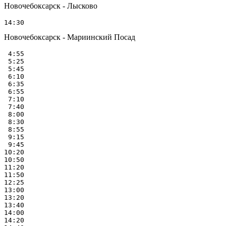
Новочебоксарск - Лысково
Новочебоксарск - Мариинский Посад
 4:55

 5:25

 5:45

 6:10

 6:35

 6:55

 7:10

 7:40

 8:00

 8:30

 8:55

 9:15

 9:45

10:20

10:50

11:20

11:50

12:25

13:00

13:20

13:40

14:00

14:20
