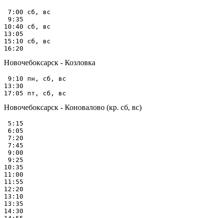
 7:00 сб, вс

 9:35

10:40 сб, вс

13:05

15:10 сб, вс

Новочебоксарск - Козловка
 9:10 пн, сб, вс

13:30

Новочебоксарск - Коновалово (кр. сб, вс)
 5:15

 6:05

 7:20

 7:45

 9:00

 9:25

10:35

11:00

11:55

12:20

13:10

13:35

14:30
