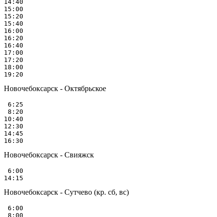
14:40

15:00

15:20

15:40

16:00

16:20

16:40

17:00

17:20

18:00

Новочебоксарск - Октябрьское
 6:25

 8:20

10:40

12:30

14:45

Новочебоксарск - Свияжск
 6:00

Новочебоксарск - Сутчево (кр. сб, вс)
 6:00

 8:00
