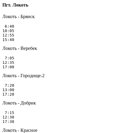
Пгт. Локоть
Локоть - Брянск
 6:40

10:05

12:55

Локоть - Веребек
 7:05

12:35

Локоть - Городище-2
 7:20

13:00

Локоть - Добрик
 7:15

12:30

Локоть - Красное