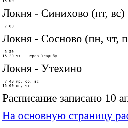
Локня - Синихово (пт, вс)
Локня - Сосново (пн, чт, п
 5:50

Локня - Утехино
 7:40 кр. сб, вс

Расписание записано 10 а
На основную страницу ра