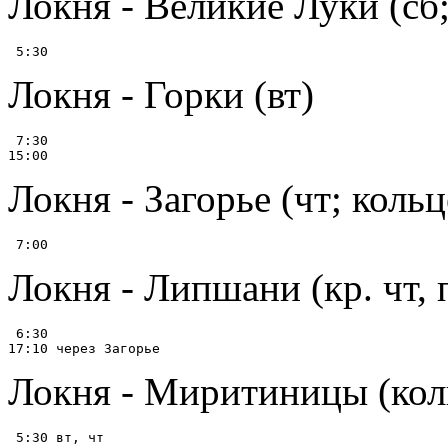
Локня - Великие Луки (сб
Локня - Горки (вт)
 7:30

Локня - Загорье (чт; коль
Локня - Липшани (кр. чт, 
 6:30

Локня - Миритиницы (кол
 5:30 вт, чт
